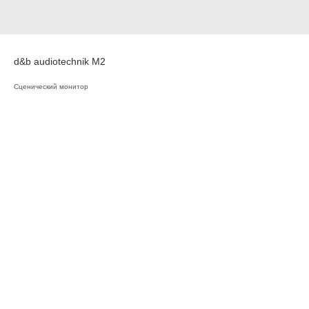
d&b audiotechnik M2
Сценический монитор